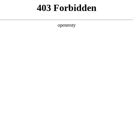
产品及服务
行业解决方案
合作伙伴
投资者关系
 ESG评级升至AA级，排名电子设备、仪器
级结果，君临国际数码Wind ESG评级由BB级提升至AA级。在此次评级中
环境、社会、治理三个维度得分分别为6.95、8.63、8.01