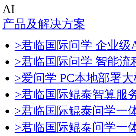
AI
产品及解决方案
>君临国际问学 企业级A
>君临国际问学 智能流
>爱问学 PC本地部署
>君临国际鲲泰智算服
>君临国际鲲泰问学一
>君临国际鲲泰问学一体机