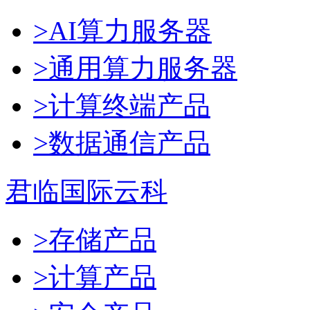
>AI算力服务器
>通用算力服务器
>计算终端产品
>数据通信产品
君临国际云科
>存储产品
>计算产品