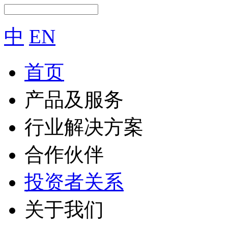
中
EN
首页
产品及服务
行业解决方案
合作伙伴
投资者关系
关于我们