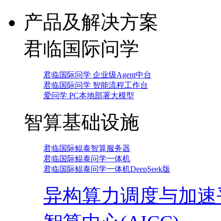
产品及解决方案
君临国际问学
君临国际问学 企业级Agent中台
君临国际问学 智能流程工作台
爱问学 PC本地部署大模型
智算基础设施
君临国际鲲泰智算服务器
君临国际鲲泰问学一体机
君临国际鲲泰问学一体机DeepSeek版
异构算力调度与加速