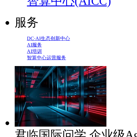
智算中心(AICC)
服务
DC·AI生态创新中心
AI服务
AI培训
智算中心运营服务
君临国际问学 企业级Ag