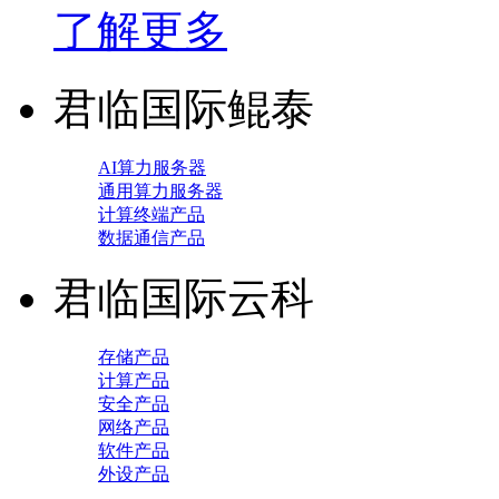
了解更多
君临国际鲲泰
AI算力服务器
通用算力服务器
计算终端产品
数据通信产品
君临国际云科
存储产品
计算产品
安全产品
网络产品
软件产品
外设产品