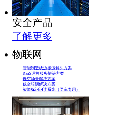
安全产品
了解更多
物联网
智能制造线边搬运解决方案
RaaS运营服务解决方案
低空场景解决方案
低空培训解决方案
智能标识识读系统（叉车专用）