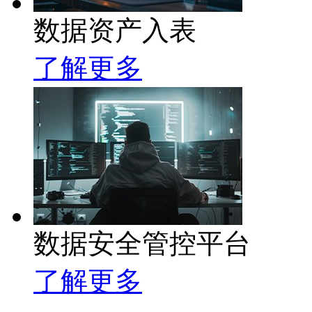
数据资产入表
了解更多
数据安全管控平台
了解更多