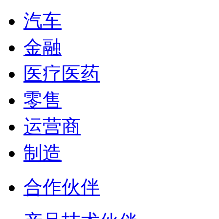
汽车
金融
医疗医药
零售
运营商
制造
合作伙伴