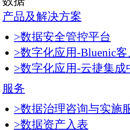
数据
产品及解决方案
>数据安全管控平台
>数字化应用-Blueni
>数字化应用-云捷集成
服务
>数据治理咨询与实施
>数据资产入表