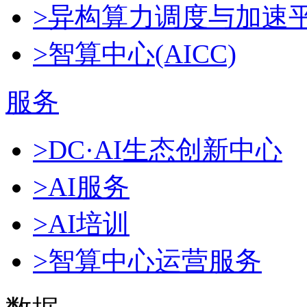
>异构算力调度与加速
>智算中心(AICC)
服务
>DC·AI生态创新中心
>AI服务
>AI培训
>智算中心运营服务