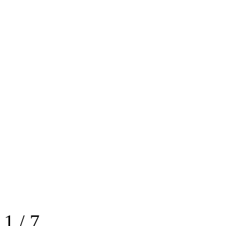
1
/
7