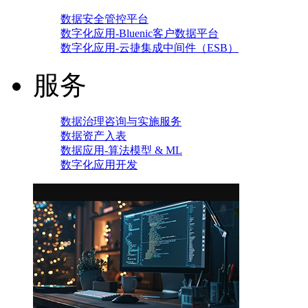
数据安全管控平台
数字化应用-Bluenic客户数据平台
数字化应用-云捷集成中间件（ESB）
服务
数据治理咨询与实施服务
数据资产入表
数据应用-算法模型 & ML
数字化应用开发