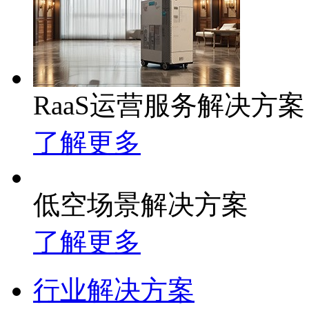
RaaS运营服务解决方案
了解更多
低空场景解决方案
了解更多
行业解决方案