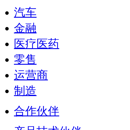
汽车
金融
医疗医药
零售
运营商
制造
合作伙伴