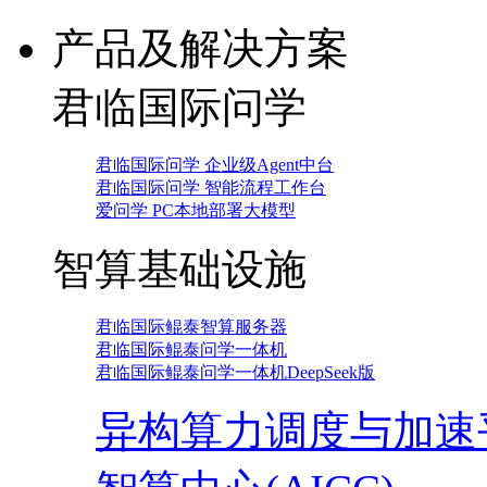
产品及解决方案
君临国际问学
君临国际问学 企业级Agent中台
君临国际问学 智能流程工作台
爱问学 PC本地部署大模型
智算基础设施
君临国际鲲泰智算服务器
君临国际鲲泰问学一体机
君临国际鲲泰问学一体机DeepSeek版
异构算力调度与加速