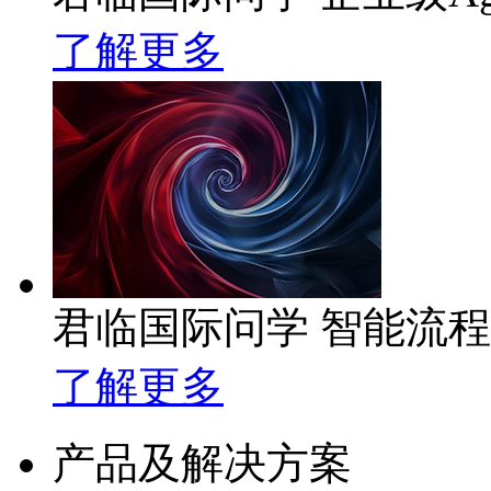
了解更多
君临国际问学 智能流
了解更多
产品及解决方案