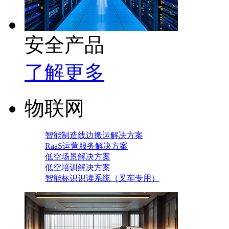
安全产品
了解更多
物联网
智能制造线边搬运解决方案
RaaS运营服务解决方案
低空场景解决方案
低空培训解决方案
智能标识识读系统（叉车专用）