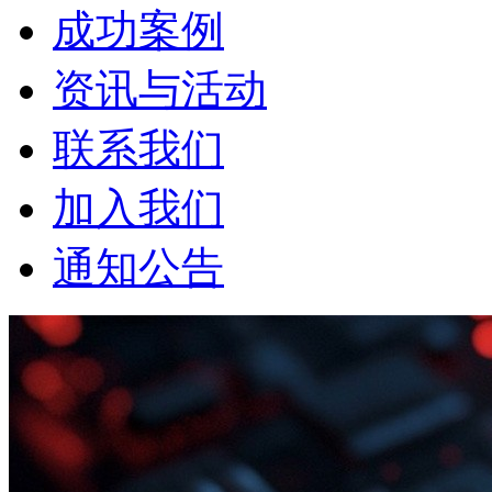
成功案例
资讯与活动
联系我们
加入我们
通知公告