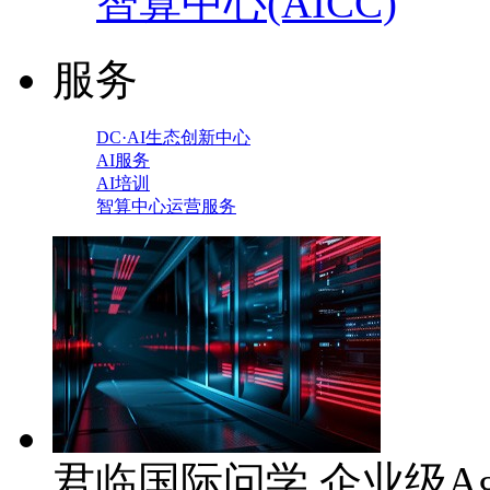
智算中心(AICC)
服务
DC·AI生态创新中心
AI服务
AI培训
智算中心运营服务
君临国际问学 企业级Ag