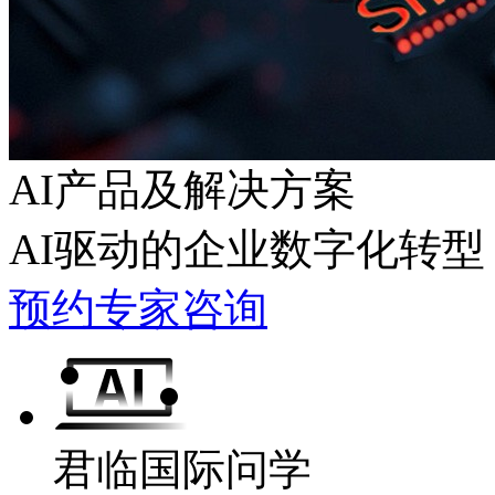
AI产品及解决方案
AI驱动的企业数字化转型
预约专家咨询
君临国际问学