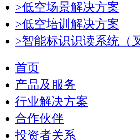
>低空场景解决方案
>低空培训解决方案
>智能标识识读系统（
首页
产品及服务
行业解决方案
合作伙伴
投资者关系