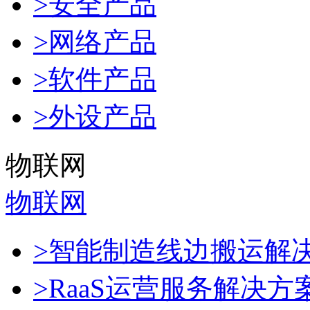
>安全产品
>网络产品
>软件产品
>外设产品
物联网
物联网
>智能制造线边搬运解
>RaaS运营服务解决方