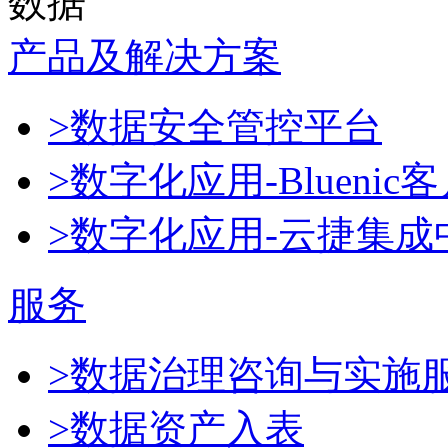
数据
产品及解决方案
>数据安全管控平台
>数字化应用-Blueni
>数字化应用-云捷集成
服务
>数据治理咨询与实施
>数据资产入表